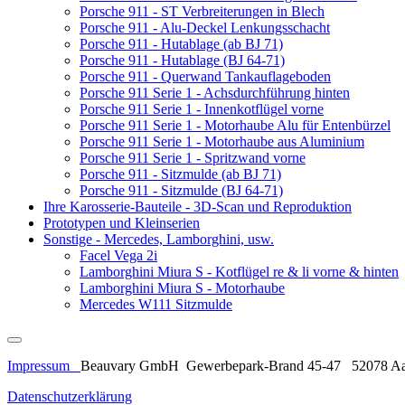
Porsche 911 - ST Verbreiterungen in Blech
Porsche 911 - Alu-Deckel Lenkungsschacht
Porsche 911 - Hutablage (ab BJ 71)
Porsche 911 - Hutablage (BJ 64-71)
Porsche 911 - Querwand Tankauflageboden
Porsche 911 Serie 1 - Achsdurchführung hinten
Porsche 911 Serie 1 - Innenkotflügel vorne
Porsche 911 Serie 1 - Motorhaube Alu für Entenbürzel
Porsche 911 Serie 1 - Motorhaube aus Aluminium
Porsche 911 Serie 1 - Spritzwand vorne
Porsche 911 - Sitzmulde (ab BJ 71)
Porsche 911 - Sitzmulde (BJ 64-71)
Ihre Karosserie-Bauteile - 3D-Scan und Reproduktion
Prototypen und Kleinserien
Sonstige - Mercedes, Lamborghini, usw.
Facel Vega 2i
Lamborghini Miura S - Kotflügel re & li vorne & hinten
Lamborghini Miura S - Motorhaube
Mercedes W111 Sitzmulde
Impressum
Beauvary GmbH Gewerbepark-Brand 45-47 52078 Aa
Datenschutzerklärung