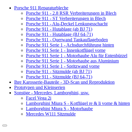
Porsche 911 Reparaturbleche
Porsche 911 - 2.8 RSR Verbreiterungen in Blech
Porsche 911 - ST Verbreiterungen in Blech
Porsche 911 - Alu-Deckel Lenkungsschacht
Porsche 911 - Hutablage (ab BJ 71)
Porsche 911 - Hutablage (BJ 64-71)
Porsche 911 - Querwand Tankauflageboden
Porsche 911 Serie 1 - Achsdurchführung hinten
Porsche 911 Serie 1 - Innenkotflügel vorne
Porsche 911 Serie 1 - Motorhaube Alu für Entenbürzel
Porsche 911 Serie 1 - Motorhaube aus Aluminium
Porsche 911 Serie 1 - Spritzwand vorne
Porsche 911 - Sitzmulde (ab BJ 71)
Porsche 911 - Sitzmulde (BJ 64-71)
Ihre Karosserie-Bauteile - 3D-Scan und Reproduktion
Prototypen und Kleinserien
Sonstige - Mercedes, Lamborghini, usw.
Facel Vega 2i
Lamborghini Miura S - Kotflügel re & li vorne & hinten
Lamborghini Miura S - Motorhaube
Mercedes W111 Sitzmulde